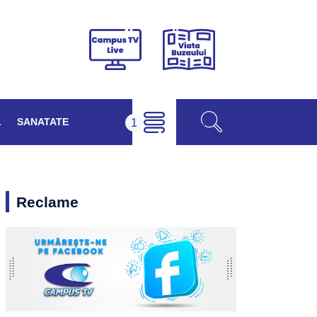
Viața
Campus
Buzăului
TV
Live
L
SANATATE
Reclame