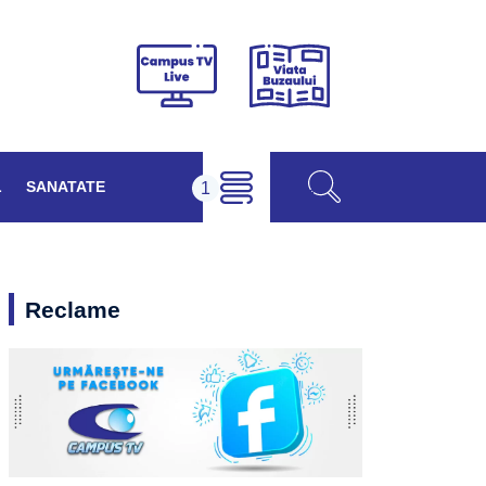
Viața
Campus
Buzăului
TV
Live
L
SANATATE
Reclame