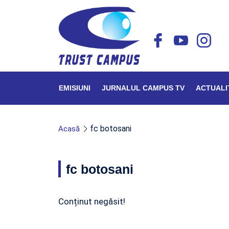
EMISIUNI
JURNALUL CAMPUS TV
ACTUALI
fc botosani
Acasă
fc botosani
Conținut negăsit!