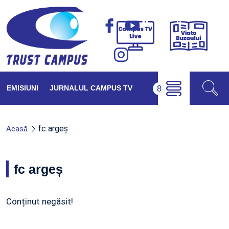
Viața
Campus
Buzăul
TV
Live
EMISIUNI
JURNALUL CAMPUS TV
fc argeș
Acasă
fc argeș
Conținut negăsit!