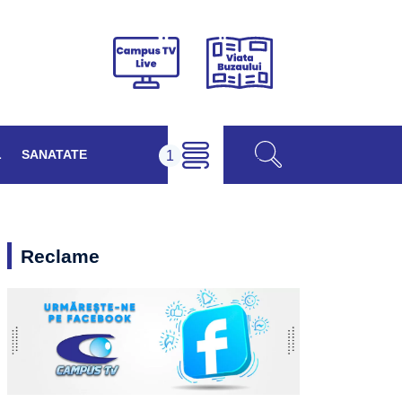
Viața
Campus
Buzăului
TV
Live
L
SANATATE
Reclame