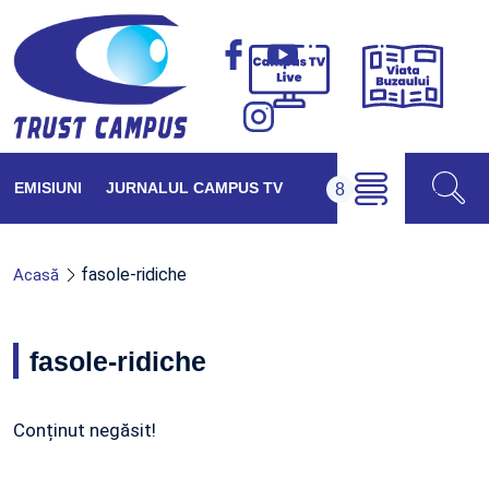
Viața
Campus
Buzăul
TV
Live
EMISIUNI
JURNALUL CAMPUS TV
fasole-ridiche
Acasă
fasole-ridiche
Conținut negăsit!