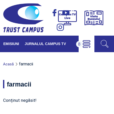
Viața
Campus
Buzăul
TV
Live
EMISIUNI
JURNALUL CAMPUS TV
farmacii
Acasă
farmacii
Conținut negăsit!