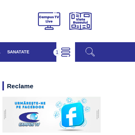
Viața
Campus
Buzăului
TV
Live
L
SANATATE
Reclame