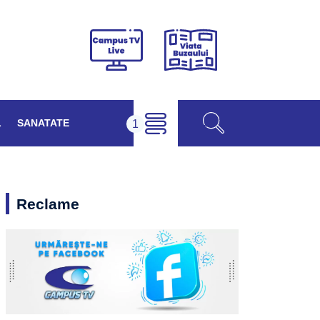
Viața
Campus
Buzăului
TV
Live
L
SANATATE
Reclame