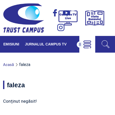
Viața
Campus
Buzăul
TV
Live
EMISIUNI
JURNALUL CAMPUS TV
faleza
Acasă
faleza
Conținut negăsit!