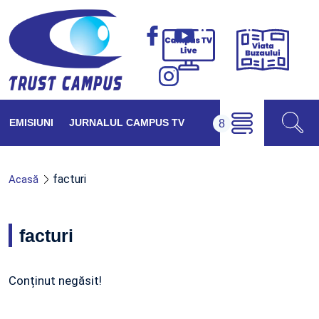
Viața
Campus
Buzăul
TV
Live
EMISIUNI
JURNALUL CAMPUS TV
facturi
Acasă
facturi
Conținut negăsit!