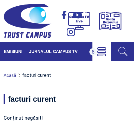
Viața
Campus
Buzăul
TV
Live
EMISIUNI
JURNALUL CAMPUS TV
facturi curent
Acasă
facturi curent
Conținut negăsit!