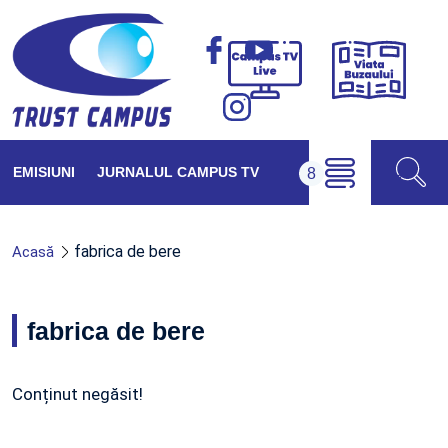
Viața
Campus
Buzăul
TV
Live
EMISIUNI
JURNALUL CAMPUS TV
fabrica de bere
Acasă
fabrica de bere
Conținut negăsit!