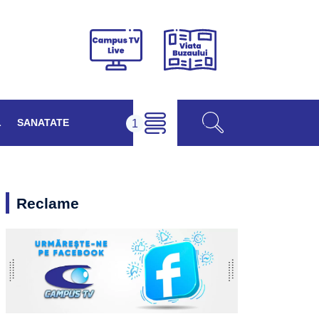
Viața
Campus
Buzăului
TV
Live
L
SANATATE
Reclame