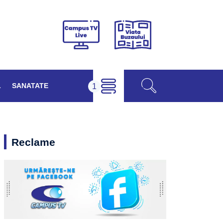
Viața
Campus
Buzăului
TV
Live
L
SANATATE
Reclame