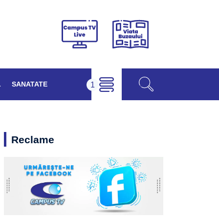
Viața
Campus
Buzăului
TV
Live
L
SANATATE
Reclame