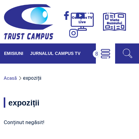
Viața
Campus
Buzăul
TV
Live
EMISIUNI
JURNALUL CAMPUS TV
expoziții
Acasă
expoziții
Conținut negăsit!