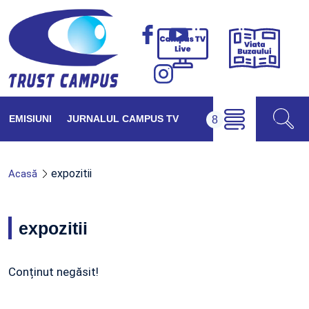
Viața
Campus
Buzăul
TV
Live
EMISIUNI
JURNALUL CAMPUS TV
expozitii
Acasă
expozitii
Conținut negăsit!