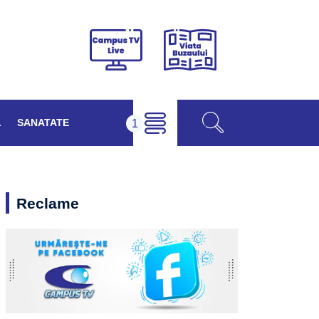
Viața
Campus
Buzăului
TV
Live
L
SANATATE
Reclame