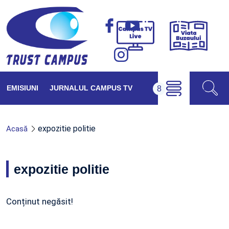
Viața
Campus
Buzăul
TV
Live
EMISIUNI
JURNALUL CAMPUS TV
expozitie politie
Acasă
expozitie politie
Conținut negăsit!