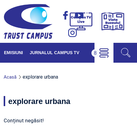
Viața
Campus
Buzăul
TV
Live
EMISIUNI
JURNALUL CAMPUS TV
explorare urbana
Acasă
explorare urbana
Conținut negăsit!