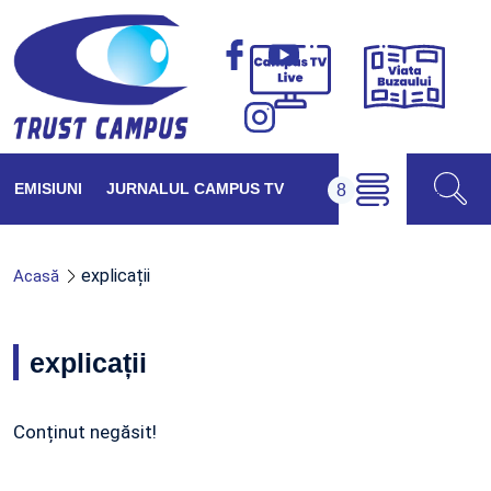
Viața
Campus
Buzăul
TV
Live
EMISIUNI
JURNALUL CAMPUS TV
explicații
Acasă
explicații
Conținut negăsit!