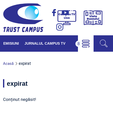
Viața
Campus
Buzăul
TV
Live
EMISIUNI
JURNALUL CAMPUS TV
expirat
Acasă
expirat
Conținut negăsit!