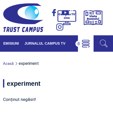
Viața
Campus
Buzăul
TV
Live
EMISIUNI
JURNALUL CAMPUS TV
experiment
Acasă
experiment
Conținut negăsit!