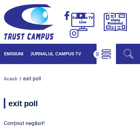
Viața
Campus
Buzăul
TV
Live
EMISIUNI
JURNALUL CAMPUS TV
exit poll
Acasă
exit poll
Conținut negăsit!