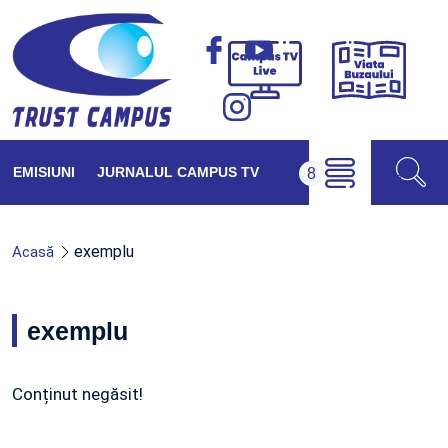
Viața
Campus
Buzăul
TV
Live
EMISIUNI
JURNALUL CAMPUS TV
exemplu
Acasă
exemplu
Conținut negăsit!