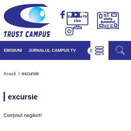
Viața
Campus
Buzăul
TV
Live
EMISIUNI
JURNALUL CAMPUS TV
excursie
Acasă
excursie
Conținut negăsit!