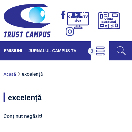
Viața
Campus
Buzăul
TV
Live
EMISIUNI
JURNALUL CAMPUS TV
excelență
Acasă
excelență
Conținut negăsit!