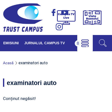
Viața
Campus
Buzăul
TV
Live
EMISIUNI
JURNALUL CAMPUS TV
examinatori auto
Acasă
examinatori auto
Conținut negăsit!