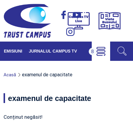
Viața
Campus
Buzăul
TV
Live
EMISIUNI
JURNALUL CAMPUS TV
examenul de capacitate
Acasă
examenul de capacitate
Conținut negăsit!