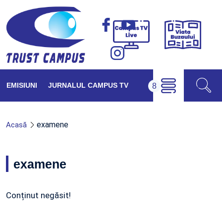
Viața
Campus
Buzăul
TV
Live
EMISIUNI
JURNALUL CAMPUS TV
examene
Acasă
examene
Conținut negăsit!