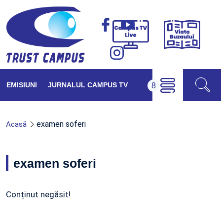
Viața
Campus
Buzăul
TV
Live
EMISIUNI
JURNALUL CAMPUS TV
examen soferi
Acasă
examen soferi
Conținut negăsit!