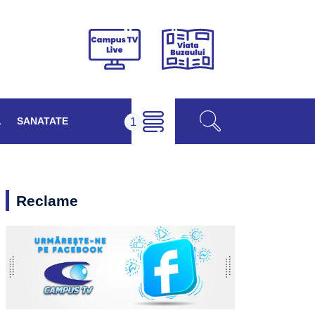
Viața
Campus
Buzăului
TV
Live
L
SANATATE
Reclame