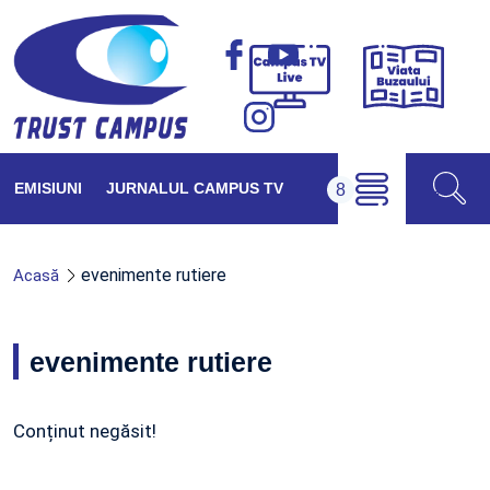
Viața
Campus
Buzăul
TV
Live
EMISIUNI
JURNALUL CAMPUS TV
evenimente rutiere
Acasă
evenimente rutiere
Conținut negăsit!