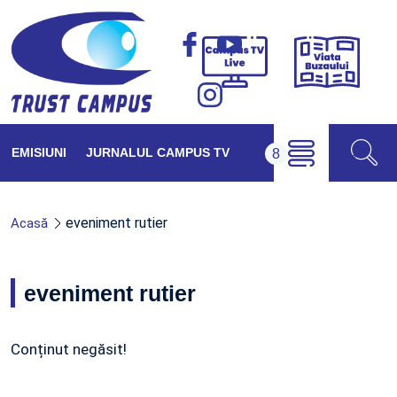
Viața
Campus
Buzăul
TV
Live
EMISIUNI
JURNALUL CAMPUS TV
eveniment rutier
Acasă
eveniment rutier
Conținut negăsit!