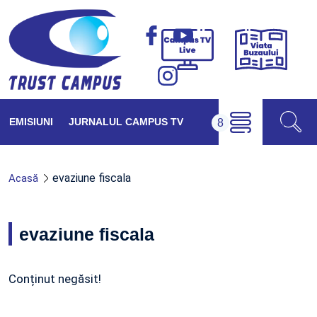
Viața
Campus
Buzăul
TV
Live
EMISIUNI
JURNALUL CAMPUS TV
evaziune fiscala
Acasă
evaziune fiscala
Conținut negăsit!