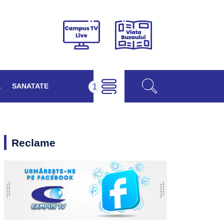
Viața
Campus
Buzăului
TV
Live
L
SANATATE
Reclame