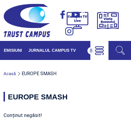
Viața
Campus
Buzăul
TV
Live
EMISIUNI
JURNALUL CAMPUS TV
EUROPE SMASH
Acasă
EUROPE SMASH
Conținut negăsit!