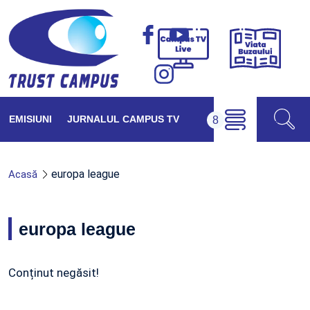
Viața
Campus
Buzăul
TV
Live
EMISIUNI
JURNALUL CAMPUS TV
europa league
Acasă
europa league
Conținut negăsit!