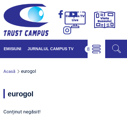
Viața
Campus
Buzăul
TV
Live
EMISIUNI
JURNALUL CAMPUS TV
eurogol
Acasă
eurogol
Conținut negăsit!