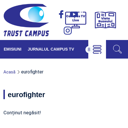
Viața
Campus
Buzăul
TV
Live
EMISIUNI
JURNALUL CAMPUS TV
eurofighter
Acasă
eurofighter
Conținut negăsit!