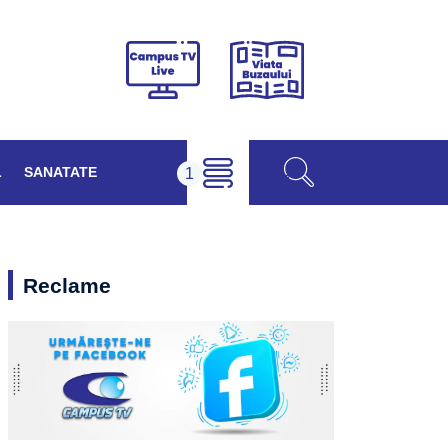
Viața
Campus
Buzăului
TV
Live
L
SANATATE
Reclame