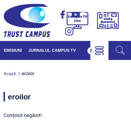
Viața
Campus
Buzăul
TV
Live
EMISIUNI
JURNALUL CAMPUS TV
eroilor
Acasă
eroilor
Conținut negăsit!