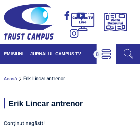
Viața
Campus
Buzăul
TV
Live
EMISIUNI
JURNALUL CAMPUS TV
Erik Lincar antrenor
Acasă
Erik Lincar antrenor
Conținut negăsit!