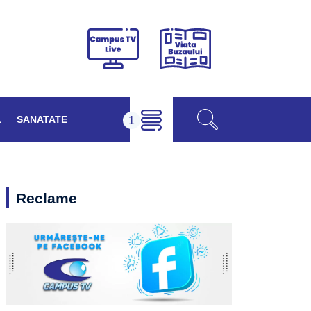
Viața
Campus
Buzăului
TV
Live
L
SANATATE
Reclame