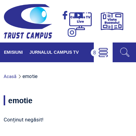
Viața
Campus
Buzăul
TV
Live
EMISIUNI
JURNALUL CAMPUS TV
emotie
Acasă
emotie
Conținut negăsit!