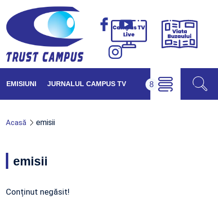
Viața
Campus
Buzăul
TV
Live
EMISIUNI
JURNALUL CAMPUS TV
emisii
Acasă
emisii
Conținut negăsit!