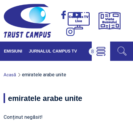
Viața
Campus
Buzăul
TV
Live
EMISIUNI
JURNALUL CAMPUS TV
emiratele arabe unite
Acasă
emiratele arabe unite
Conținut negăsit!