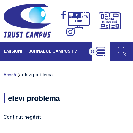
Viața
Campus
Buzăul
TV
Live
EMISIUNI
JURNALUL CAMPUS TV
elevi problema
Acasă
elevi problema
Conținut negăsit!