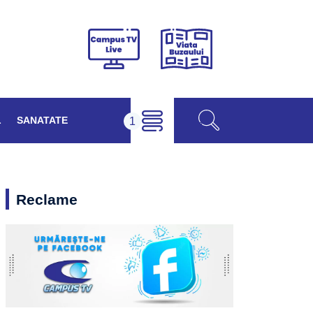
Viața
Campus
Buzăului
TV
Live
L
SANATATE
Reclame