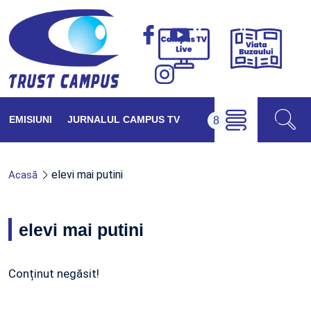
Viața
Campus
Buzăul
TV
Live
EMISIUNI
JURNALUL CAMPUS TV
elevi mai putini
Acasă
elevi mai putini
Conținut negăsit!